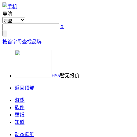
导航
X
按首字母查找品牌
H55
暂无报价
返回顶部
游戏
软件
壁纸
知道
动态壁纸