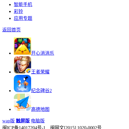
智能手机
彩铃
应用专题
返回首页
开心消消乐
王者荣耀
纪念碑谷2
高德地图
wap版
触屏版
电脑版
闽ICP备14017204号-1 闽网文[2015] 1020-0002号