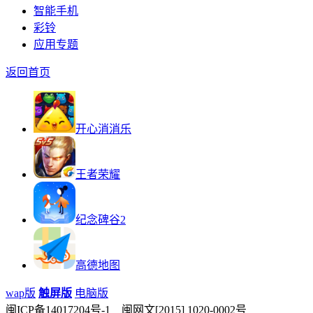
智能手机
彩铃
应用专题
返回首页
开心消消乐
王者荣耀
纪念碑谷2
高德地图
wap版
触屏版
电脑版
闽ICP备14017204号-1 闽网文[2015] 1020-0002号