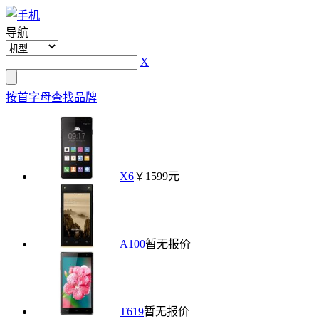
导航
X
按首字母查找品牌
X6
￥1599元
A100
暂无报价
T619
暂无报价