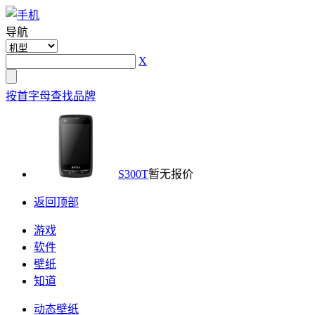
导航
X
按首字母查找品牌
S300T
暂无报价
返回顶部
游戏
软件
壁纸
知道
动态壁纸