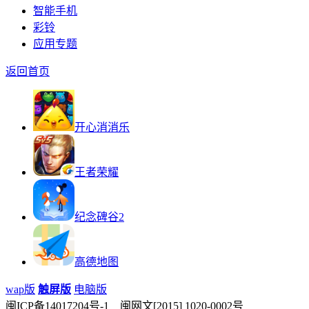
智能手机
彩铃
应用专题
返回首页
开心消消乐
王者荣耀
纪念碑谷2
高德地图
wap版
触屏版
电脑版
闽ICP备14017204号-1 闽网文[2015] 1020-0002号