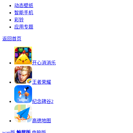
动态壁纸
智能手机
彩铃
应用专题
返回首页
开心消消乐
王者荣耀
纪念碑谷2
高德地图
wap版
触屏版
电脑版