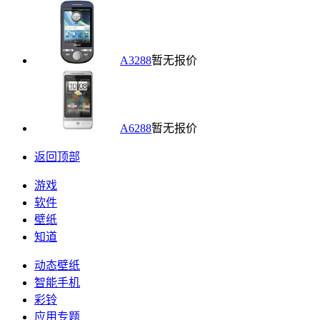
A3288
暂无报价
A6288
暂无报价
返回顶部
游戏
软件
壁纸
知道
动态壁纸
智能手机
彩铃
应用专题