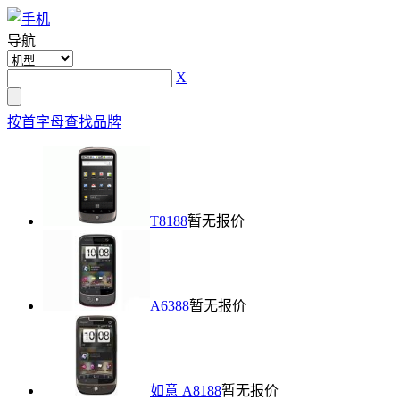
导航
X
按首字母查找品牌
T8188
暂无报价
A6388
暂无报价
如意 A8188
暂无报价