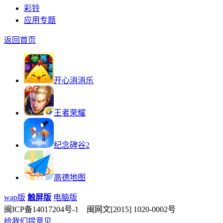
彩铃
应用专题
返回首页
开心消消乐
王者荣耀
纪念碑谷2
高德地图
wap版
触屏版
电脑版
闽ICP备14017204号-1 闽网文[2015] 1020-0002号
给我们提意见