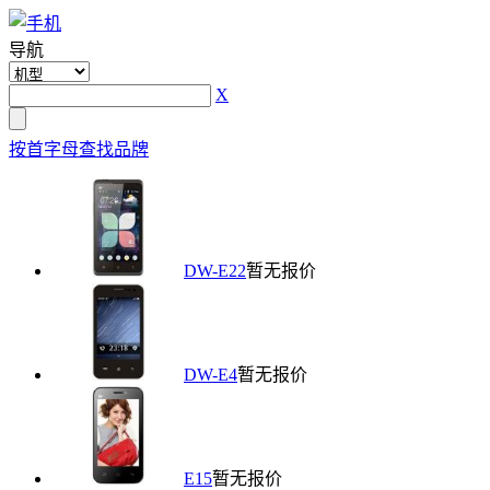
导航
X
按首字母查找品牌
DW-E22
暂无报价
DW-E4
暂无报价
E15
暂无报价