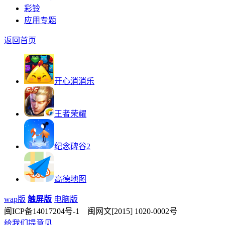
彩铃
应用专题
返回首页
开心消消乐
王者荣耀
纪念碑谷2
高德地图
wap版
触屏版
电脑版
闽ICP备14017204号-1 闽网文[2015] 1020-0002号
给我们提意见