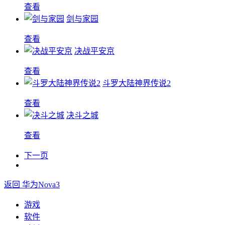
查看
剑与家园
查看
决战平安京
查看
斗罗大陆神界传说2
查看
决斗之城
查看
下一页
返回 华为Nova3
游戏
软件