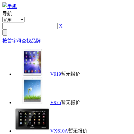
导航
X
按首字母查找品牌
V919
暂无报价
V975
暂无报价
VX610A
暂无报价