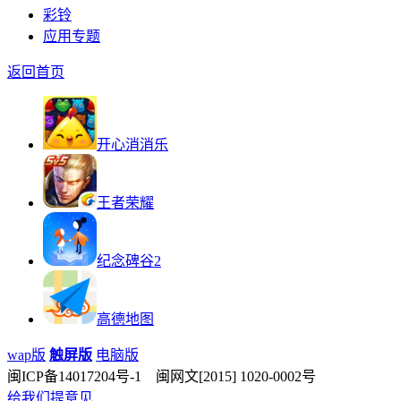
彩铃
应用专题
返回首页
开心消消乐
王者荣耀
纪念碑谷2
高德地图
wap版
触屏版
电脑版
闽ICP备14017204号-1 闽网文[2015] 1020-0002号
给我们提意见