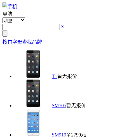
导航
X
按首字母查找品牌
T1
暂无报价
SM705
暂无报价
SM919
￥2799元