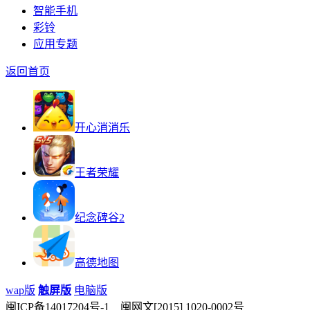
智能手机
彩铃
应用专题
返回首页
开心消消乐
王者荣耀
纪念碑谷2
高德地图
wap版
触屏版
电脑版
闽ICP备14017204号-1 闽网文[2015] 1020-0002号