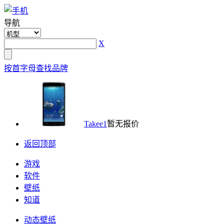
导航
X
按首字母查找品牌
Takee1
暂无报价
返回顶部
游戏
软件
壁纸
知道
动态壁纸