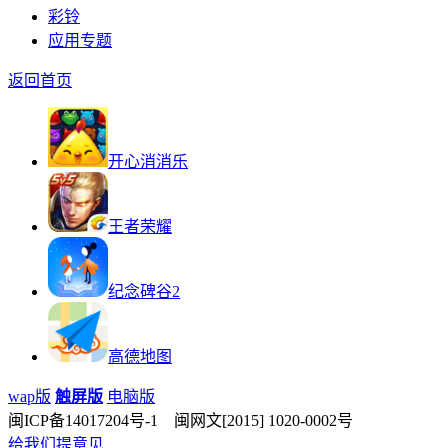
彩铃
应用专题
返回首页
开心消消乐
王者荣耀
纪念碑谷2
高德地图
wap版
触屏版
电脑版
闽ICP备14017204号-1 闽网文[2015] 1020-0002号
给我们提意见