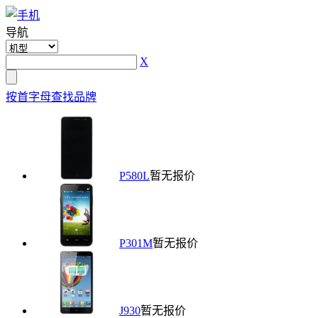
导航
X
按首字母查找品牌
P580L
暂无报价
P301M
暂无报价
J930
暂无报价