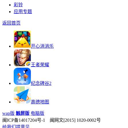
彩铃
应用专题
返回首页
开心消消乐
王者荣耀
纪念碑谷2
高德地图
wap版
触屏版
电脑版
闽ICP备14017204号-1 闽网文[2015] 1020-0002号
给我们提意见