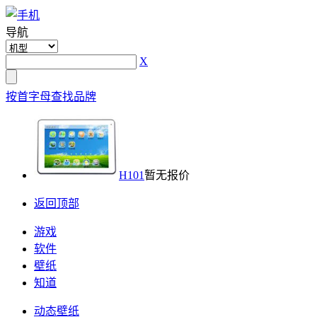
导航
X
按首字母查找品牌
H101
暂无报价
返回顶部
游戏
软件
壁纸
知道
动态壁纸