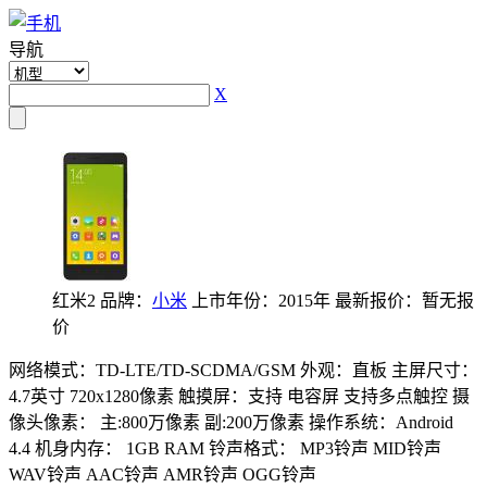
导航
X
红米2
品牌：
小米
上市年份：2015年
最新报价：暂无报
价
网络模式：TD-LTE/TD-SCDMA/GSM
外观：直板
主屏尺寸：
4.7英寸 720x1280像素
触摸屏：支持 电容屏 支持多点触控
摄
像头像素： 主:800万像素 副:200万像素
操作系统：Android
4.4
机身内存： 1GB RAM
铃声格式： MP3铃声 MID铃声
WAV铃声 AAC铃声 AMR铃声 OGG铃声