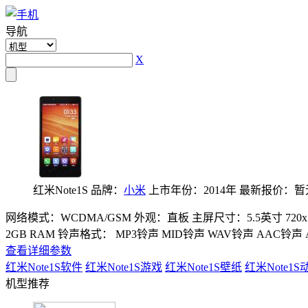
导航
X
红米Note1S
品牌：
小米
上市年份：2014年
最新报价：暂
网络模式：WCDMA/GSM
外观：直板
主屏尺寸：5.5英寸 720x
2GB RAM
铃声格式： MP3铃声 MID铃声 WAV铃声 AAC铃声
查看详细参数
红米Note1S
软件
红米Note1S
游戏
红米Note1S
壁纸
红米Note1S
机型推荐