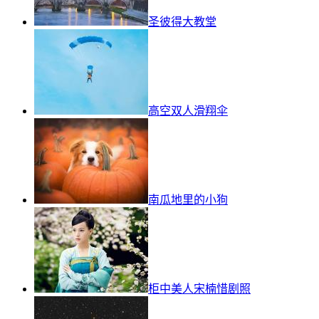
圣彼得大教堂
高空双人滑翔伞
南瓜地里的小狗
柜中美人宋楠惜剧照