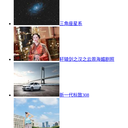
三角座星系
轩辕剑之汉之云周海媚剧照
新一代标致308