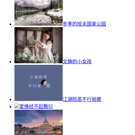
冬季的班夫国家公园
文静的小女孩
江湖险恶不行就撤
爱情经不起敷衍