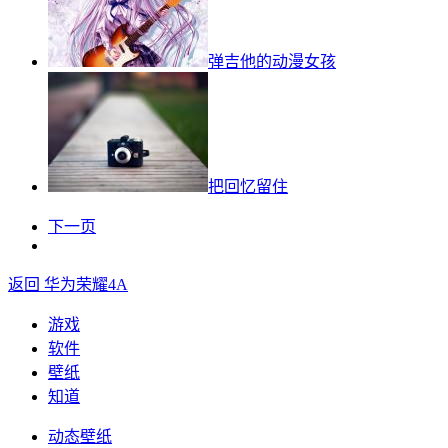
弹吉他的动漫女孩
把回忆留住
下一页
返回 华为荣耀4A
游戏
软件
壁纸
知道
动态壁纸