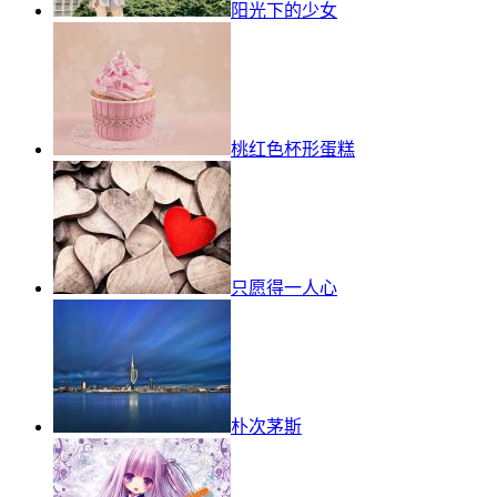
阳光下的少女
桃红色杯形蛋糕
只愿得一人心
朴次茅斯