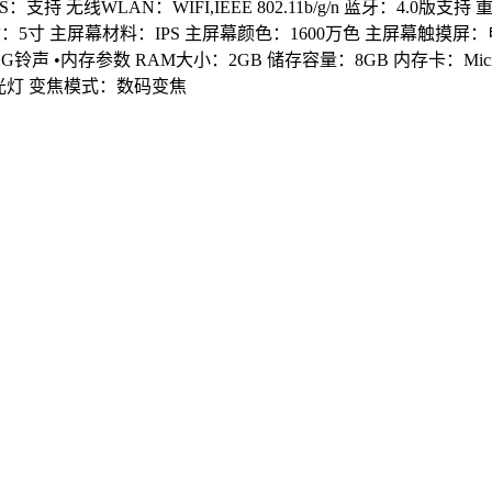
PS：支持
无线WLAN：WIFI,IEEE 802.11b/g/n
蓝牙：4.0版支持
：5寸
主屏幕材料：IPS
主屏幕颜色：1600万色
主屏幕触摸屏：
GG铃声
•内存参数
RAM大小：2GB
储存容量：8GB
内存卡：MicroS
光灯
变焦模式：数码变焦