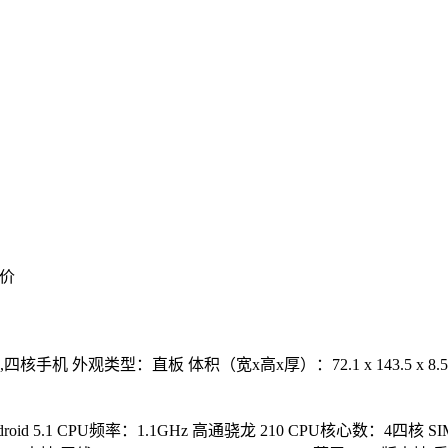
价
机,四核手机
外观类型：直板
体积（宽x高x厚）：72.1 x 143.5 x 8.
id 5.1
CPU频率：1.1GHz 高通骁龙 210
CPU核心数：4四核
S