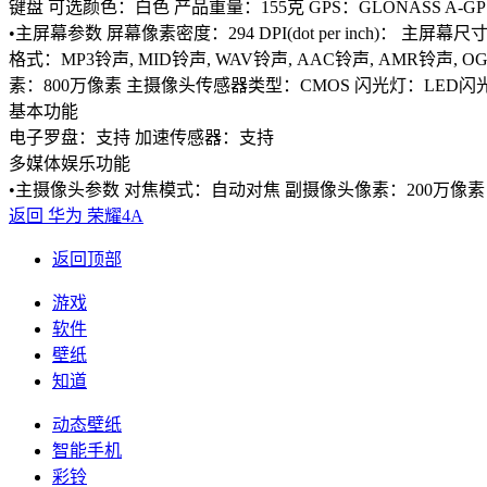
键盘
可选颜色：白色
产品重量：155克
GPS：GLONASS
A-G
•主屏幕参数
屏幕像素密度：294
DPI(dot per inch)：
主屏幕尺寸
格式：MP3铃声, MID铃声, WAV铃声, AAC铃声, AMR铃声, O
素：800万像素
主摄像头传感器类型：CMOS
闪光灯：LED闪
基本功能
电子罗盘：支持
加速传感器：支持
多媒体娱乐功能
•主摄像头参数
对焦模式：自动对焦
副摄像头像素：200万像素
返回 华为 荣耀4A
返回顶部
游戏
软件
壁纸
知道
动态壁纸
智能手机
彩铃