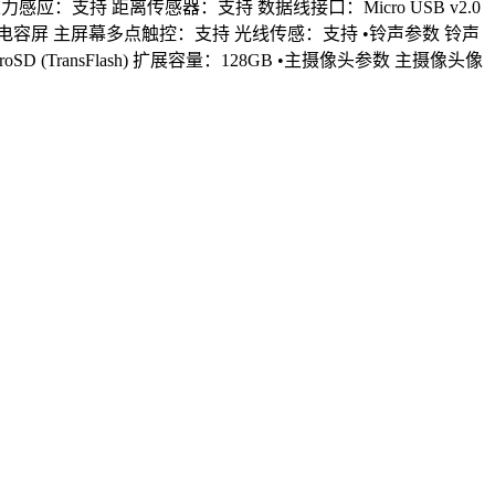
重力感应：支持
距离传感器：支持
数据线接口：Micro USB v2.0
电容屏
主屏幕多点触控：支持
光线传感：支持
•铃声参数
铃声
D (TransFlash)
扩展容量：128GB
•主摄像头参数
主摄像头像